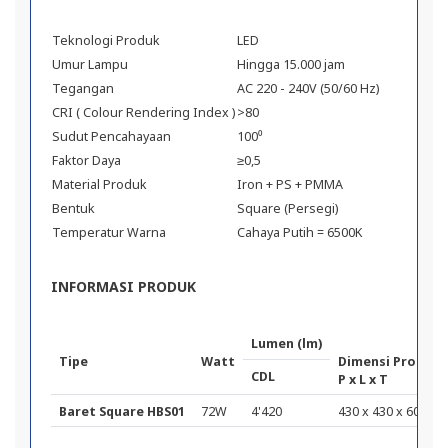
Teknologi Produk
LED
Umur Lampu
Hingga 15.000 jam
Tegangan
AC 220 - 240V (50/60 Hz)
CRI ( Colour Rendering Index )
>80
Sudut Pencahayaan
100⁰
Faktor Daya
≥0,5
Material Produk
Iron + PS + PMMA
Bentuk
Square (Persegi)
Temperatur Warna
Cahaya Putih = 6500K
INFORMASI PRODUK
Lumen (lm)
Tipe
Watt
Dimensi Produk 
CDL
P x L x T
Baret Square HBS01
72W
4'420
430 x 430 x 60