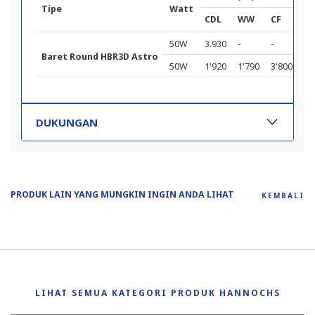
Tipe
Watt
Di
CDL
WW
CF
L 
50W
3.930
-
-
Ø 
Baret Round HBR3D Astro
50W
1'920
1'790
3'800
Ø 
DUKUNGAN
PRODUK LAIN YANG MUNGKIN INGIN ANDA LIHAT
KEMBALI
LIHAT SEMUA KATEGORI PRODUK HANNOCHS