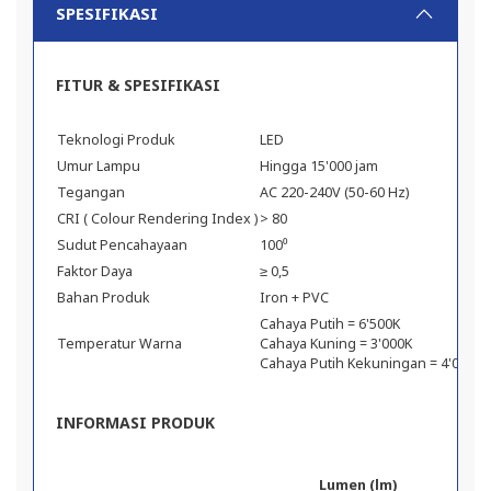
SPESIFIKASI
FITUR & SPESIFIKASI
Teknologi Produk
LED
Umur Lampu
Hingga 15'000 jam
Tegangan
AC 220-240V (50-60 Hz)
CRI ( Colour Rendering Index )
> 80
Sudut Pencahayaan
100⁰
Faktor Daya
≥ 0,5
Bahan Produk
Iron + PVC
Cahaya Putih = 6'500K
Temperatur Warna
Cahaya Kuning = 3'000K
Cahaya Putih Kekuningan = 4'000K
INFORMASI PRODUK
Lumen (lm)