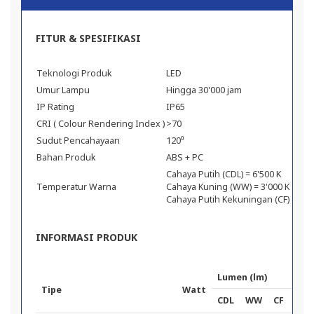
FITUR & SPESIFIKASI
Teknologi Produk
LED
Umur Lampu
Hingga 30'000 jam
IP Rating
IP65
CRI ( Colour Rendering Index )
>70
Sudut Pencahayaan
120⁰
Bahan Produk
ABS + PC
Cahaya Putih (CDL) = 6'500 K
Temperatur Warna
Cahaya Kuning (WW) = 3'000 K
Cahaya Putih Kekuningan (CF) = 4'0
INFORMASI PRODUK
Lumen (lm)
Tipe
Watt
Di
CDL
WW
CF
Dia