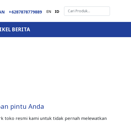
EN
ID
GAN
+6287878779889
IKEL BERITA
an pintu Anda
ark toko resmi kami untuk tidak pernah melewatkan