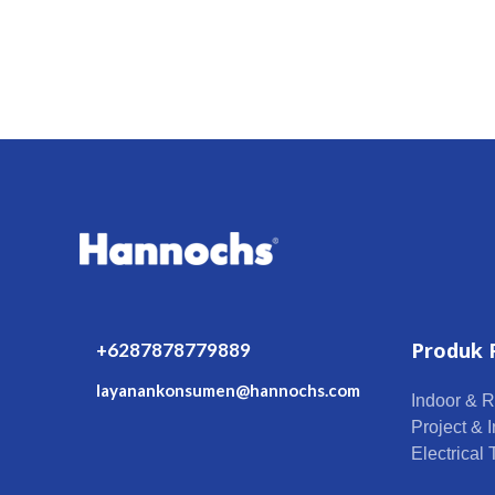
Produk 
+6287878779889
layanankonsumen@hannochs.com
Indoor & R
Project & I
Electrical