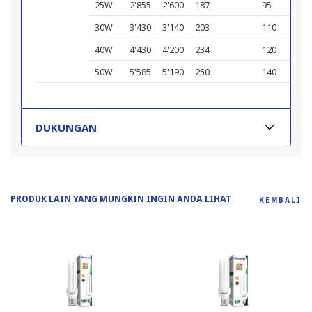
25W
2'855
2'600
187
95
30W
3'430
3'140
203
110
40W
4'430
4'200
234
120
50W
5'585
5'190
250
140
DUKUNGAN
PRODUK LAIN YANG MUNGKIN INGIN ANDA LIHAT
KEMBALI