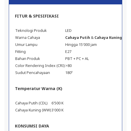
FITUR & SPESIFIKASI
Teknologi Produk
LED
Warna Cahaya
Cahaya Putih
&
Cahaya Kuning
Umur Lampu
Hingga 15'000 jam
Fitting
E27
Bahan Produk
PBT + PC + AL
Color Rendering Index (CRI)
>80
Sudut Pencahayaan
180º
Temperatur Warna (K)
Cahaya Putih (CDL)
6'500 K
Cahaya Kuning (WW)
3'000 K
KONSUMSI DAYA