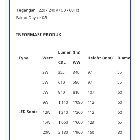
Tegangan
220 - 240 v / 50 - 60 Hz
Faktor Daya
> 0.5
INFORMASI PRODUK
Lumen (lm)
Type
Watt
Height (mm)
Diameter 
CDL
WW
3W
355
340
97
55
5W
610
580
97
55
7W
840
810
107
60
9W
1'110
1'080
112
60
LED Sonic
12W
1'310
1'260
112
60
15W
1'660
1'600
123
65
20W
2'180
1'960
160
80