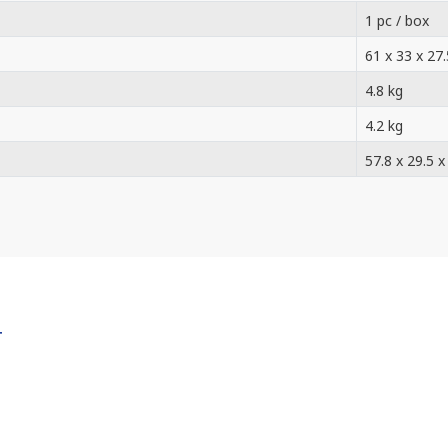
1 pc / box
61 x 33 x 27.
4.8 kg
4.2 kg
57.8 x 29.5 x
T