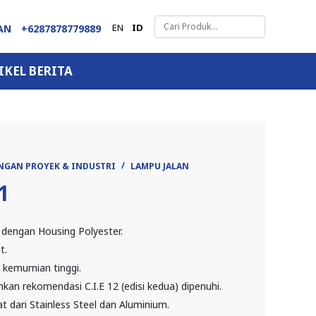
EN
ID
GAN
+6287878779889
IKEL BERITA
NGAN PROYEK & INDUSTRI
LAMPU JALAN
1
t dengan Housing Polyester.
t.
kemurnian tinggi.
kan rekomendasi C.I.E 12 (edisi kedua) dipenuhi.
 dari Stainless Steel dan Aluminium.