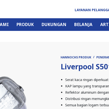
LAYANAN PELANG
KAMI
PRODUK
DUKUNGAN
BELANJA
ART
HANNOCHS PRODUK
PENERA
Liverpool S50
Serat kaca ringan diperkua
KAP lampu yang transparan
Reflektor aluminum dengan 
Distribusi ringan memungkin
Semua bagian logam terbuat