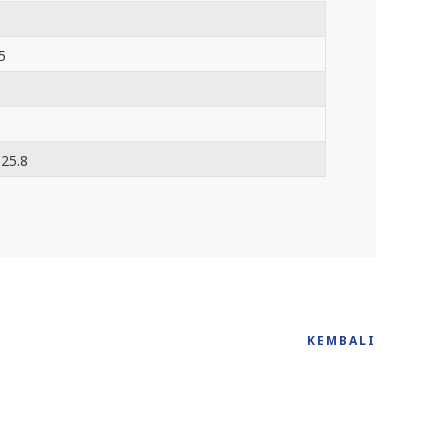
5
 25.8
KEMBALI