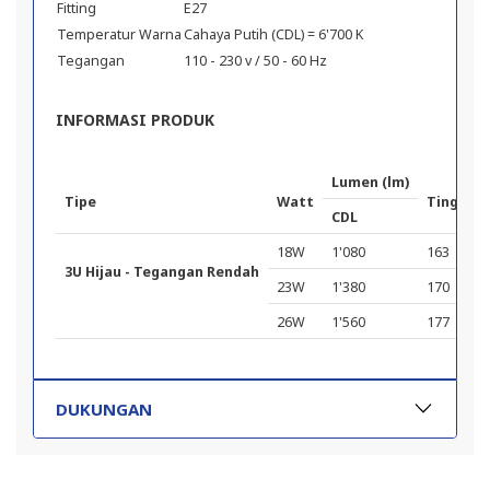
Fitting
E27
Temperatur Warna
Cahaya Putih (CDL) = 6'700 K
Tegangan
110 - 230 v / 50 - 60 Hz
INFORMASI PRODUK
Lumen (lm)
Tipe
Watt
Tinggi (
CDL
18W
1'080
163
3U Hijau - Tegangan Rendah
23W
1'380
170
26W
1'560
177
DUKUNGAN